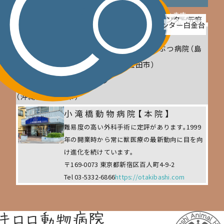
各拠点名をクリックすることで、詳細が表示されます。
新目白通り
市ヶ谷動物医療センタ
動物医療センター元麻
第２高度医療セ
江古田の森ペットクリニック
動物医療センター豪徳寺
もみじ山通りペットクリニック
阿佐谷ペットクリニック サテライト
動物医療センター目黒中央
阿佐谷ペットクリニック
動物医療センター世田谷中町
目白通り高度医療センター
小滝橋動物病院
動物医療センター白金台
動物医療センター赤坂
本駒込動物病院
ンター
ー
布
東京都心部以外の医療拠点
キロロ動物病院（東京都八
石見益田どうぶつ病院（島
王子市）
根県益田市）
とみしろペットクリニック
（沖縄県豊見城市）
小滝橋動物病院【本院】
難易度の高い外科手術に定評があります。1999
年の開業時から常に獣医療の最新動向に目を向
け進化を続けています。
〒169-0073 東京都新宿区百人町4-9-2
Tel 03-5332-6866
https://otakibashi.com