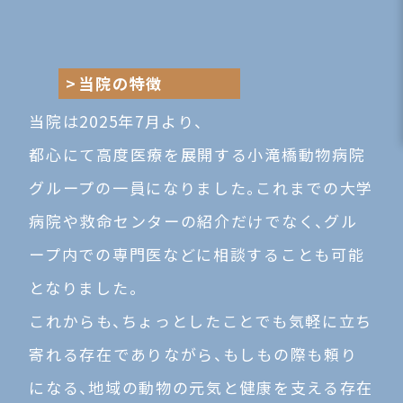
グ
当院の特徴
当院は2025年7月より、
ル
都心にて高度医療を展開する小滝橋動物病院
ー
グループの一員になりました。これまでの大学
プ
病院や救命センターの紹介だけでなく、グル
ープ内での専門医などに相談することも可能
リ
となりました。
ン
これからも、ちょっとしたことでも気軽に立ち
寄れる存在でありながら、もしもの際も頼り
ク
になる、地域の動物の元気と健康を支える存在